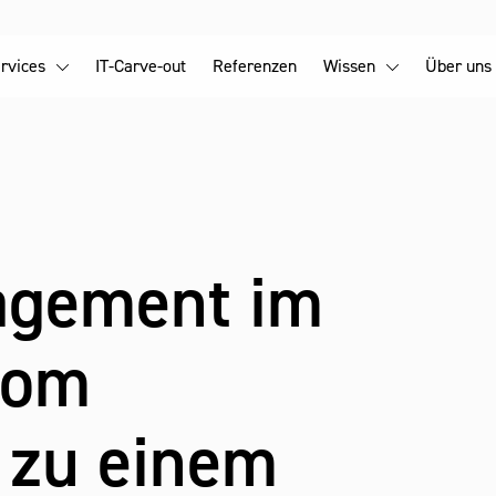
rvices
IT-Carve-out
Referenzen
Wissen
Über uns
agement im
vom
 zu einem