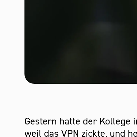
Gestern hatte der Kollege i
weil das VPN zickte, und he