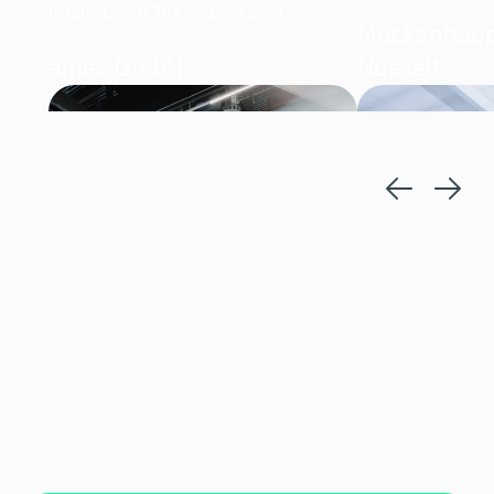
befähigt, statt Tickets produziert.
Muckenhaup
amec GmbH
Nusselt