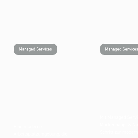
Managed Services
Managed Service
Mit Managed Servi
Muckenhaupt & Nuss
Eine moderne
Schritt zur modern
Arbeitsplatzumgebung, die